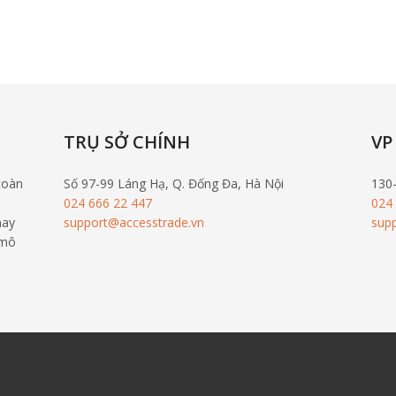
TRỤ SỞ CHÍNH
VP
toàn
Số 97-99 Láng Hạ, Q. Đống Đa, Hà Nội
130
024 666 22 447
024
nay
support@accesstrade.vn
sup
 mô