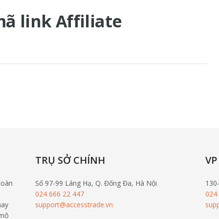
 link Affiliate
TRỤ SỞ CHÍNH
VP
toàn
Số 97-99 Láng Hạ, Q. Đống Đa, Hà Nội
130
024 666 22 447
024
nay
support@accesstrade.vn
sup
 mô