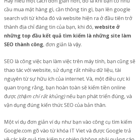
Hay hiểu một cách đơn giản hơn, đó là khi bạn có nhu
cầu mua mặt hàng gì, cần thông tin gì, bạn lên google
search với từ khóa đó và website hiện ra ở đầu tiên trở
thành địa chỉ đáng tin của bạn, khi đó,
website ở
những top đầu kết quả tìm kiếm là những site làm
SEO thành công
, đơn giản là vậy.
SEO là công việc bạn làm việc trên máy tính, bạn cũng sẽ
thao tác với website, sử dụng rất nhiều dữ liệu, tài
nguyên từ sự hữu ích của internet. Và, một điều cực kì
quan trọng rằng, bạn hoàn toàn sẽ kiếm tiền online
được
(thậm chí rất khủng)
nếu bạn phát triển đúng, và
vận dụng đúng kiến thức SEO của bản thân.
Một ví dụ đơn giản ví dụ như bạn vào công cụ tìm kiếm
Google.com gõ vào từ khóa IT Viet và được Google trả
về các kết quả tìm kiếm tự nhiên (không phải quảng cáo