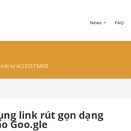
News
+
FAQ
i nhất từ ACCESSTRADE
ụng link rút gọn dạng
cho Goo.gle