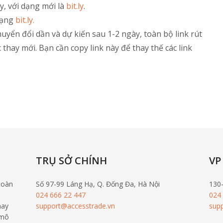
y, với dạng mới là
bit.ly
.
 dạng
bit.ly.
huyển đổi dần và dự kiến sau 1-2 ngày, toàn bộ link rút
thay mới. Bạn cần copy link này để thay thế các link
TRỤ SỞ CHÍNH
VP
toàn
Số 97-99 Láng Hạ, Q. Đống Đa, Hà Nội
130
024 666 22 447
024
nay
support@accesstrade.vn
sup
 mô